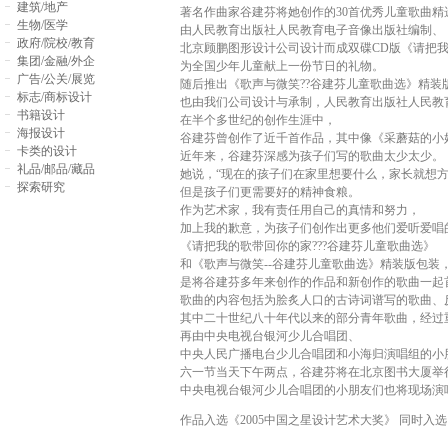
建筑/地产
著名作曲家谷建芬将她创作的30首优秀儿童歌曲精
生物/医学
由人民教育出版社人民教育电子音像出版社编制、
政府/院校/教育
北京顾鹏图形设计公司设计而成双碟CD版《请把我
集团/金融/外企
为全国少年儿童献上一份节日的礼物。
广告/公关/展览
随后推出《歌声与微笑??谷建芬儿童歌曲选》精装
标志/商标设计
也由我们公司设计与承制，人民教育出版社人民教
书籍设计
在半个多世纪的创作生涯中，
海报设计
谷建芬曾创作了近千首作品，其中像《采蘑菇的小
卡类的设计
近年来，谷建芬深感为孩子们写的歌曲太少太少。
礼品/邮品/藏品
她说，“现在的孩子们在家里想要什么，家长就想
探索研究
但是孩子们更需要好的精神食粮。
作为艺术家，我有责任用自己的真情和努力，
加上我的歉意，为孩子们创作出更多他们爱听爱唱
《请把我的歌带回你的家???谷建芬儿童歌曲选》
和《歌声与微笑--谷建芬儿童歌曲选》精装版包装，
是将谷建芬多年来创作的作品和新创作的歌曲一起
歌曲的内容包括为脍炙人口的古诗词谱写的歌曲、
其中二十世纪八十年代以来的部分青年歌曲，经过
再由中央电视台银河少儿合唱团、
中央人民广播电台少儿合唱团和小海归演唱组的小
六一节当天下午两点，谷建芬将在北京图书大厦举
中央电视台银河少儿合唱团的小朋友们也将现场演
作品入选《2005中国之星设计艺术大奖》 同时入选