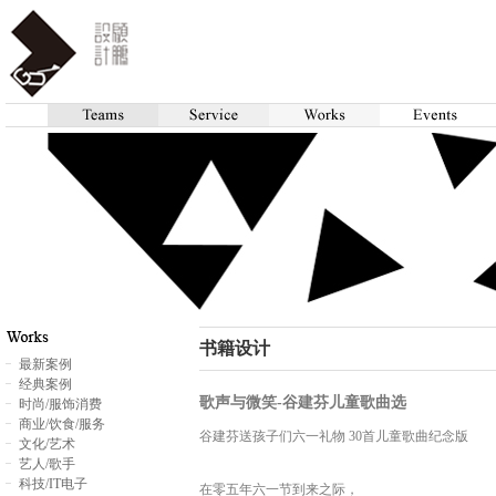
书籍设计
最新案例
经典案例
歌声与微笑-谷建芬儿童歌曲选
时尚/服饰消费
商业/饮食/服务
谷建芬送孩子们六一礼物 30首儿童歌曲纪念版
文化/艺术
艺人/歌手
科技/IT电子
在零五年六一节到来之际，