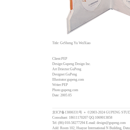
Title: GeSheng Yu WeiXiao
Client:PEP
Design:Gupeng Design Inc.
Art Driector:GuPeng
Designer:GuPeng
IIIustrator:gupeng.com
Writer:PEP
Photo:gupeng.com
Date: 2005.05
京ICP备13006331号 ＋ ©2003-2024 GUPENG STU
Consultant: 18611170207 QQ:1069013858
Tel: (86) 010-58277294 E-mail: design@gupeng.com
Add: Room 102, Huayue International N Building, Datun