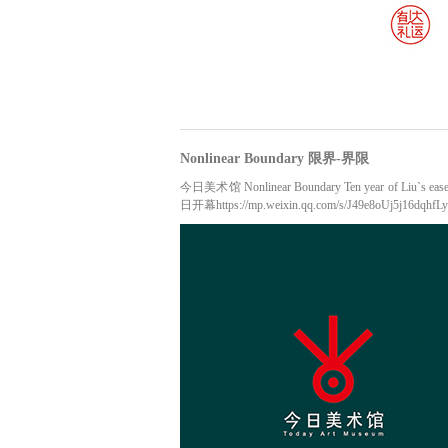
Nonlinear Boundary 限界-界限
今日美术馆 Nonlinear Boundary Ten year of
日开幕https://mp.weixin.qq.com/s/J49e8oUj5j16dqhfL