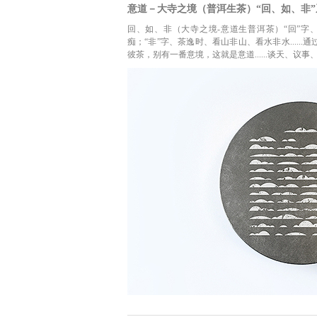
意道－大寺之境（普洱生茶）“回、如、非”
回、如、非（大寺之境-意道生普洱茶）“回”字
痴；“非”字、茶逸时、看山非山、看水非水....
彼茶，别有一番意境，这就是意道......谈天、议事、