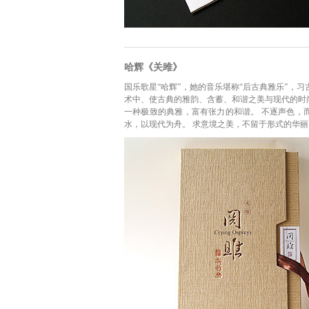
哈辉《关雎》
国乐歌星“哈辉”，她的音乐堪称“后古典雅乐”，
术中、使古典的雅韵、含蓄、和谐之美与现代的时
一种极致的典雅，富有张力的和谐。 不逐声色，
水，以现代为舟。 求意境之美，不留于形式的华丽