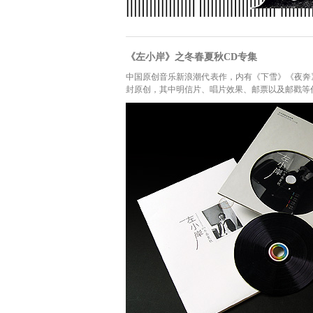
《左小岸》之冬春夏秋CD专集
中国原创音乐新浪潮代表作，内有《下雪》《夜奔
封原创，其中明信片、唱片效果、邮票以及邮戳等