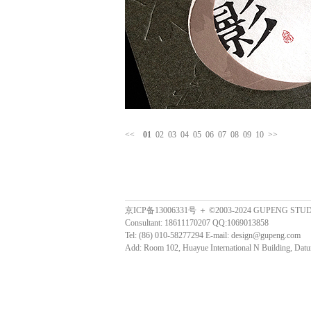
<<
01
02
03
04
05
06
07
08
09
10
>>
京ICP备13006331号 ＋ ©2003-2024 GUPENG STU
Consultant: 18611170207 QQ:1069013858
Tel: (86) 010-58277294 E-mail: design@gupeng.com
Add: Room 102, Huayue International N Building, Datun