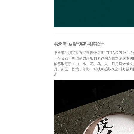
书承斋“皮影”系列书籍设计
书承斋“皮影”系列书籍设计SHU CHENG ZH
一个节点但可谓是思想如何表达的点睛之笔这本唐
辅形取意于：山、水、花、鸟、人、月月历来被文
月、如玉、如镜，如影，可映可鉴取阅之时月缺月
斋