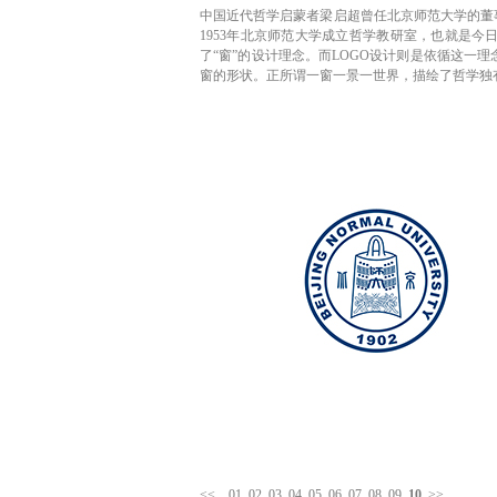
中国近代哲学启蒙者梁启超曾任北京师范大学的董
1953年北京师范大学成立哲学教研室，也就是今日
了“窗”的设计理念。而LOGO设计则是依循这一理
窗的形状。正所谓一窗一景一世界，描绘了哲学独
<<
01
02
03
04
05
06
07
08
09
10
>>