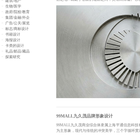
建筑/地产
生物/医学
政府/院校/教育
集团/金融/外企
广告/公关/展览
标志/商标设计
书籍设计
海报设计
卡类的设计
礼品/邮品/藏品
探索研究
99MALL九久茂品牌形象设计
99MALL九久茂商业综合体隶属上海平通信息科
为主形象，现代与传统的冲突美学，三个字循环贯通