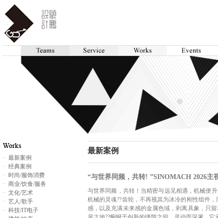
最新案例
最新案例
经典案例
时尚/服饰消费
“与世界同频，共转! ”SINOMACH 2026
商业/饮食/服务
与世界同频，共转！当精密与远见相遇，机械便升华为
文化/艺术
机械的灵魂??齿轮，不再视其为冰冷的刚性组件
艺人/歌手
感，以及充满未来感的金属色域，剥离具象，只留
科技/IT电子
居之地??蜿蜒于创新的缝隙之间，灵动而深邃。它