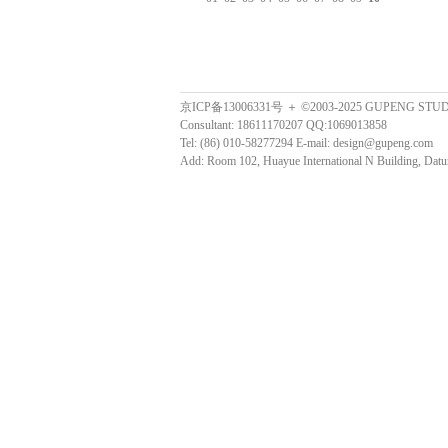
京ICP备13006331号 ＋ ©2003-2025 GUPENG STU
Consultant: 18611170207 QQ:1069013858
Tel: (86) 010-58277294 E-mail: design@gupeng.com
Add: Room 102, Huayue International N Building, Datun