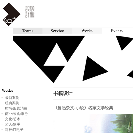
书籍设计
最新案例
经典案例
《鲁迅杂文-小说》名家文学经典
时尚/服饰消费
商业/饮食/服务
文化/艺术
艺人/歌手
科技/IT电子