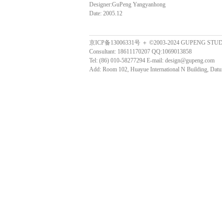
Designer:GuPeng Yangyanhong
Date: 2005.12
京ICP备13006331号 ＋ ©2003-2024 GUPENG STU
Consultant: 18611170207 QQ:1069013858
Tel: (86) 010-58277294 E-mail: design@gupeng.com
Add: Room 102, Huayue International N Building, Datun