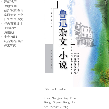
建筑/地产
生物/医学
政府/院校/教育
集团/金融/外企
广告/公关/展览
标志/商标设计
书籍设计
海报设计
卡类的设计
礼品/邮品/藏品
探索研究
Title: Book Design
Client:Zhongguo Xiju Press
Design:Gupeng Design Inc.
Art Driector:GuPeng