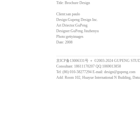
Title: Brochure Design
Client:san paulo
Design:Gupeng Design Inc.
Art Driector:GuPeng
Designer:GuPeng Jinzhenyu
Photo:gettyimages
Date: 2008
京ICP备13006331号 ＋ ©2003-2024 GUPENG STU
Consultant: 18611170207 QQ:1069013858
Tel: (86) 010-58277294 E-mail: design@gupeng.com
Add: Room 102, Huayue International N Building, Datun