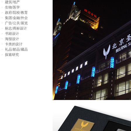
建筑/地产
生物/医学
政府/院校/教育
集团/金融/外企
广告/公关/展览
标志/商标设计
书籍设计
海报设计
卡类的设计
礼品/邮品/藏品
探索研究