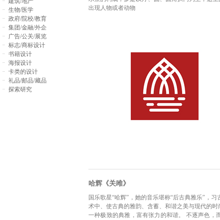
建筑/地产
出现人物或者动物
生物/医学
政府/院校/教育
集团/金融/外企
广告/公关/展览
标志/商标设计
书籍设计
海报设计
卡类的设计
礼品/邮品/藏品
探索研究
哈辉《关雎》
国乐歌星“哈辉”，她的音乐堪称“后古典雅乐”，
术中、使古典的雅韵、含蓄、和谐之美与现代的时
一种极致的典雅，富有张力的和谐。 不逐声色，