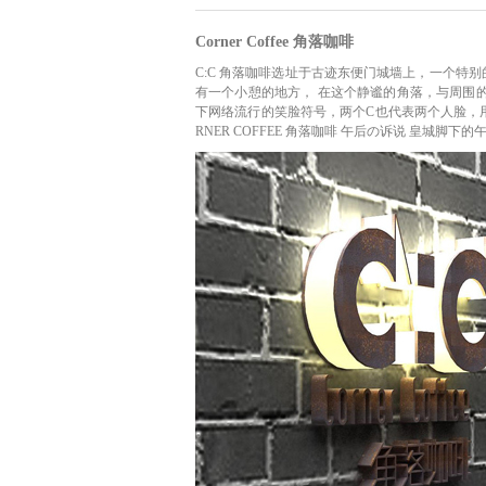
Corner Coffee 角落咖啡
C:C 角落咖啡选址于古迹东便门城墙上，一个特
有一个小憩的地方， 在这个静谧的角落，与周围的人能
下网络流行的笑脸符号，两个C也代表两个人脸，用
RNER COFFEE 角落咖啡 午后の诉说 皇城脚