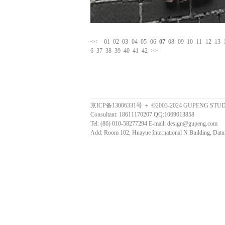
<<
01
02
03
04
05
06
07
08
09
10
11
12
13
6
37
38
39
40
41
42
>>
京ICP备13006331号 ＋ ©2003-2024 GUPENG STU
Consultant: 18611170207 QQ:1069013858
Tel: (86) 010-58277294 E-mail: design@gupeng.com
Add: Room 102, Huayue International N Building, Datun