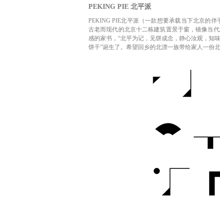
PEKING PIE 北平派
PEKING PIE北平派（一款想要承载当下北京
古老而现代的北京十二栋建筑置景于窗，镜像当代北
感的家书，“北平为记，见饼成念，静心汝观，知味
饼干”诞生了。希望回乡的北漂一族带给家人一份