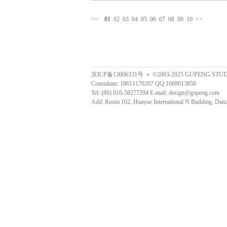
<<
01
02
03
04
05
06
07
08
09
10
>>
京ICP备13006331号 ＋ ©2003-2025 GUPENG STU
Consultant: 18611170207 QQ:1069013858
Tel: (86) 010-58277294 E-mail: design@gupeng.com
Add: Room 102, Huayue International N Building, Datun