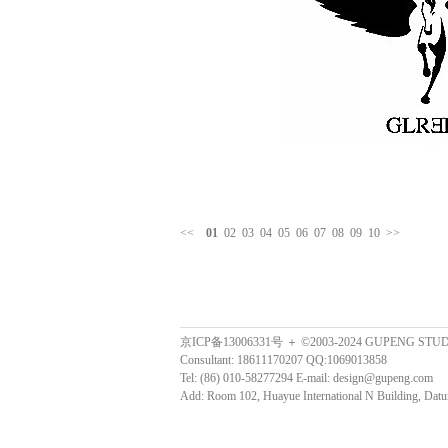
<<
01
02
03
04
05
06
07
08
09
10
>>
京ICP备13006331号 ＋ ©2003-2024 GUPENG STU
Consultant: 18611170207 QQ:1069013858
Tel: (86) 010-58277294 E-mail: design@gupeng.com
Add: Room 102, Huayue International N Building, Datun