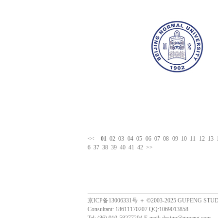
<<
01
02
03
04
05
06
07
08
09
10
11
12
13
6
37
38
39
40
41
42
>>
京ICP备13006331号 ＋ ©2003-2025 GUPENG STU
Consultant: 18611170207 QQ:1069013858