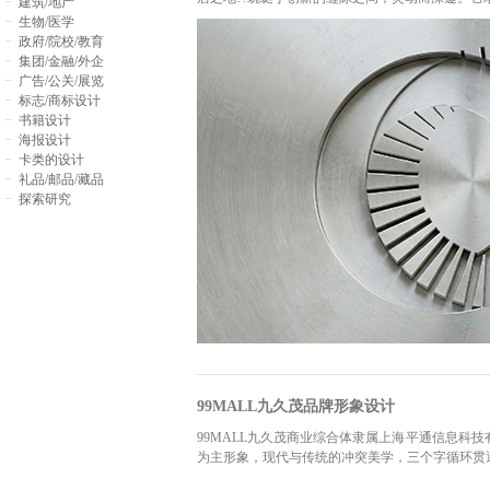
建筑/地产
生物/医学
政府/院校/教育
集团/金融/外企
广告/公关/展览
标志/商标设计
书籍设计
海报设计
卡类的设计
礼品/邮品/藏品
探索研究
99MALL九久茂品牌形象设计
99MALL九久茂商业综合体隶属上海平通信息科
为主形象，现代与传统的冲突美学，三个字循环贯通