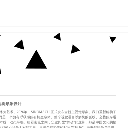
主视觉形象设计
艺术。2026年，SINOMACH 正式发布全新主视觉形象。我们重新解构了
，而是一个拥有呼吸感的有机生命体。整个视觉语言以解构的弧线、交叠的穿透
本质：动态平衡。细看齿轮之间，负空间里“舞动”的丝带，那是中国文化的栖
承载的不只是工程的力量，更是全球协作的默契与“同频”。流畅的线条与金属