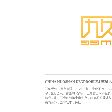
CHINA HUOSHAN DENDROBIU
石破天惊，五年斛香。一株一颗，千金不换。A Stone's Awakening,
字，象形会意。古篆书“石”字，正是霍山米斛生长
倔强，是在石骨的缝隙中求生存，静待花开香满谷
由内而外，益寿延年，保世