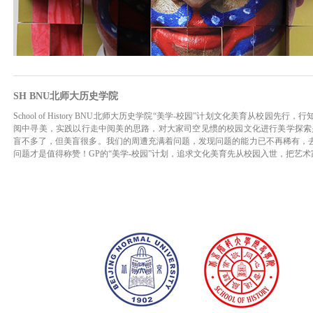
SH BNU北师大历史学院
School of History BNU北师大历史学院“美学-校园”计划文化美育从校
阅中寻美，实践以行走中阅美的思路，对大家司空见惯的校园文化进行美学探索
盲不多了，但美盲很多。我们的周遭充满着问题，发现问题的能力已不再稀有，
问题才是值得称赞！GP的“美学-校园”计划，追求文化美育先从校园入世，把艺