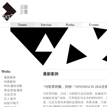
最新案例
最新案例
经典案例
时尚/服饰消费
“与世界同频，共转! ”SINOMACH 2026
商业/饮食/服务
与世界同频，共转！当精密与远见相遇，机械便升华为
文化/艺术
机械的灵魂??齿轮，不再视其为冰冷的刚性组件
艺人/歌手
感，以及充满未来感的金属色域，剥离具象，只留
科技/IT电子
居之地??蜿蜒于创新的缝隙之间，灵动而深邃。它