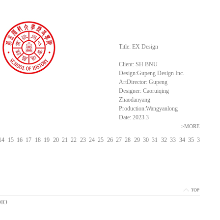
Title: EX Design
Client: SH BNU
Design:Gupeng Design Inc.
ArtDirector: Gupeng
Designer: Caoruiqing
Zhaodanyang
Production:Wangyanlong
Date: 2023.3
>MORE
14
15
16
17
18
19
20
21
22
23
24
25
26
27
28
29
30
31
32
33
34
35
3
DIO