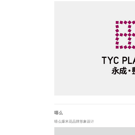
嘻么
嘻么爆米花品牌形象设计