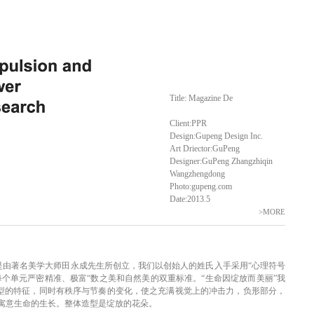
Title: Magazine De
Client:PPR
Design:Gupeng Design Inc.
Art Driector:GuPeng
Designer:GuPeng Zhangzhiqin
Wangzhengdong
Photo:gupeng.com
Date:2013.5
>MORE
容机构是由著名美学大师田永成先生所创立，我们以创始人的姓氏入手采用“心理符号
每个单元严密精准、极富“数之美和自然美的双重标准。“生命因绽放而美丽”我
造型的特征，同时有秩序与节奏的变化，使之充满视觉上的冲击力，负形部分，
寓意生命的生长。整体造型是绽放的花朵。