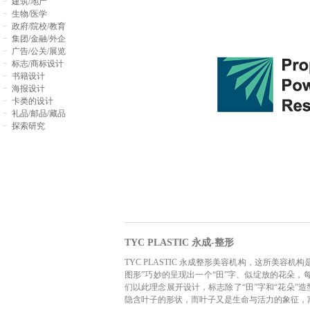
建筑/地产
生物/医学
政府/院校/教育
集团/金融/外企
广告/公关/展览
标志/商标设计
书籍设计
海报设计
卡类的设计
礼品/邮品/藏品
探索研究
TYC PLASTIC 永成-整形
TYC PLASTIC 永成整形美容机构，这所美
图形”巧妙的呈现出一个“田”字、似绽放的花朵，
们以此理念展开设计，标志除了“田”字和“花朵”
隐含叶子的形状，而叶子又是生命与活力的象征，