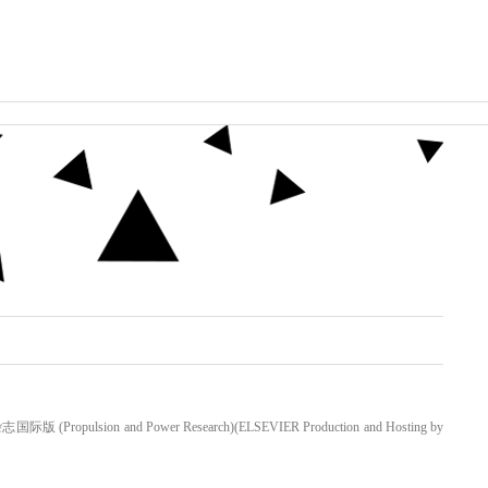
sion and Power Research)(ELSEVIER Production and Hosting by