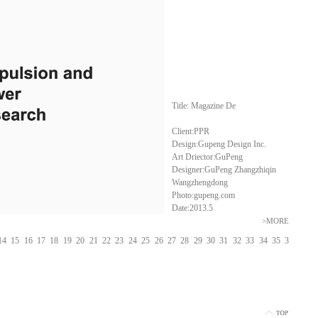
Title: Magazine De
Client:PPR
Design:Gupeng Design Inc.
Art Driector:GuPeng
Designer:GuPeng Zhangzhiqin
Wangzhengdong
Photo:gupeng.com
Date:2013.5
>MORE
14
15
16
17
18
19
20
21
22
23
24
25
26
27
28
29
30
31
32
33
34
35
3