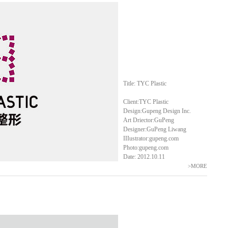
Title: TYC Plastic
Client:TYC Plastic
Design:Gupeng Design Inc.
Art Driector:GuPeng
Designer:GuPeng Liwang
IIIustrator:gupeng.com
Photo:gupeng.com
Date: 2012.10.11
>MORE