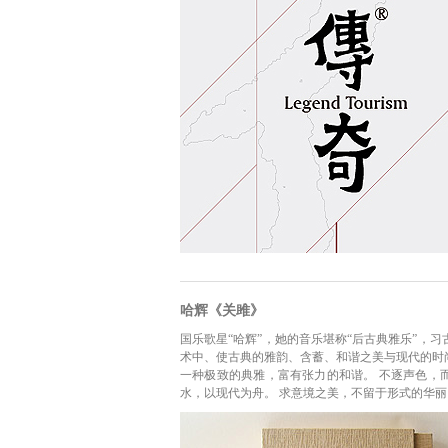
哈辉《关雎》
国乐歌星“哈辉”，她的音乐堪称“后古典雅乐”，
术中、使古典的雅韵、含蓄、和谐之美与现代的时
一种极致的典雅，富有张力的和谐。 不逐声色，
水，以现代为舟。 求意境之美，不留于形式的华丽