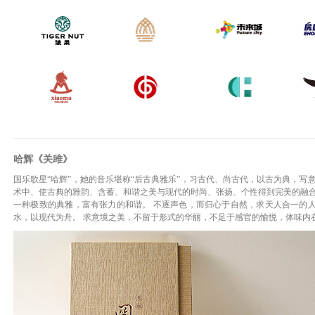
哈辉《关雎》
国乐歌星“哈辉”，她的音乐堪称“后古典雅乐”，习古代、尚古代，以古为典，写
术中、使古典的雅韵、含蓄、和谐之美与现代的时尚、张扬、个性得到完美的融合
一种极致的典雅，富有张力的和谐。 不逐声色，而归心于自然，求天人合一的
水，以现代为舟。 求意境之美，不留于形式的华丽，不足于感官的愉悦，体味内