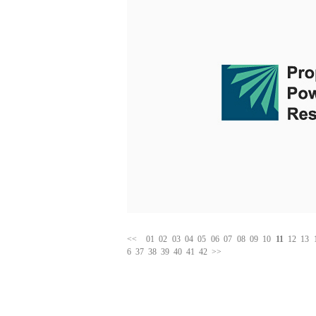
<<
01
02
03
04
05
06
07
08
09
10
11
12
13
6
37
38
39
40
41
42
>>