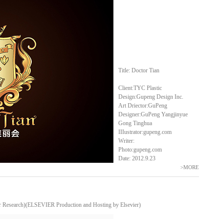
Title: Doctor Tian
Client:TYC Plastic
Design:Gupeng Design Inc.
Art Driector:GuPeng
Designer:GuPeng Yangjinyue
Gong Tinghua
IIIustrator:gupeng.com
Writer:
Photo:gupeng.com
Date: 2012.9.23
>MORE
ch)(ELSEVIER Production and Hosting by Elsevier)