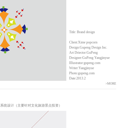
Title: Brand design
Client:Xime popcorn
Design:Gupeng Design Inc.
Art Driector:GuPeng
Designer:GuPeng Yangjinyue
IIIustrator:gupeng.com
Writer:Yangjinyue
Photo:gupeng.com
Date:2013.2
>MORE
形象识别系统设计（主要针对文化旅游景点投资）