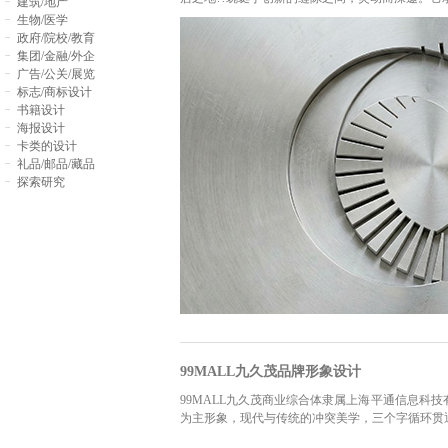
建筑/地产
生物/医学
政府/院校/教育
集团/金融/外企
广告/公关/展览
标志/商标设计
书籍设计
海报设计
卡类的设计
礼品/邮品/藏品
探索研究
99MALL九久茂品牌形象设计
99MALL九久茂商业综合体隶属上海平通信息科
为主形象，现代与传统的冲突美学，三个字循环贯通