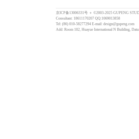
京ICP备13006331号 ＋ ©2003-2025 GUPENG STU
Consultant: 18611170207 QQ:1069013858
Tel: (86) 010-58277294 E-mail: design@gupeng.com
Add: Room 102, Huayue International N Building, Datun