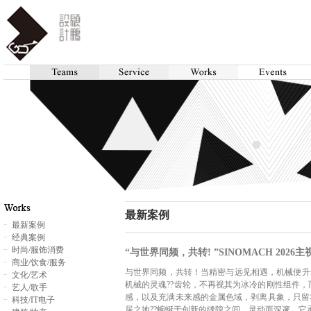
最新案例
最新案例
经典案例
时尚/服饰消费
“与世界同频，共转! ”SINOMACH 2026
商业/饮食/服务
与世界同频，共转！当精密与远见相遇，机械便升华为
文化/艺术
机械的灵魂??齿轮，不再视其为冰冷的刚性组件
艺人/歌手
感，以及充满未来感的金属色域，剥离具象，只留
科技/IT电子
居之地??蜿蜒于创新的缝隙之间，灵动而深邃。它