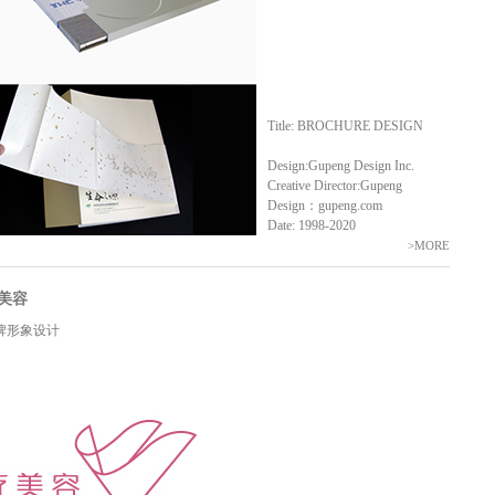
Title: BROCHURE DESIGN
Design:Gupeng Design Inc.
Creative Director:Gupeng
Design：gupeng.com
Date: 1998-2020
>MORE
疗美容
品牌形象设计