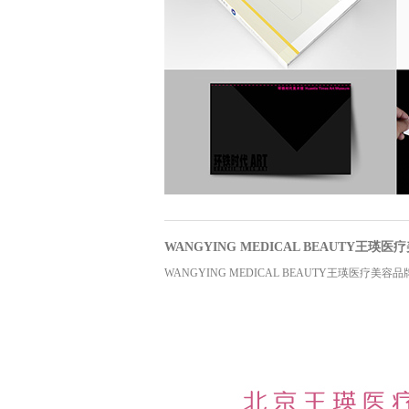
WANGYING MEDICAL BEAUTY王瑛医
WANGYING MEDICAL BEAUTY王瑛医疗美容