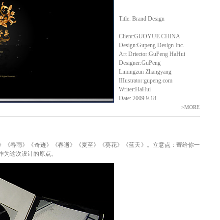
Title: Brand Design
Client:GUOYUE CHINA
Design:Gupeng Design Inc.
Art Driector:GuPeng HaHui
Designer:GuPeng
Limingzun Zhangyang
IIIustrator:gupeng.com
Writer:HaHui
Date: 2009.9.18
>MORE
》《春雨》《奇迹》《春逝》《夏至》《葵花》《蓝天》。立意点：寄给你一
作为这次设计的原点。