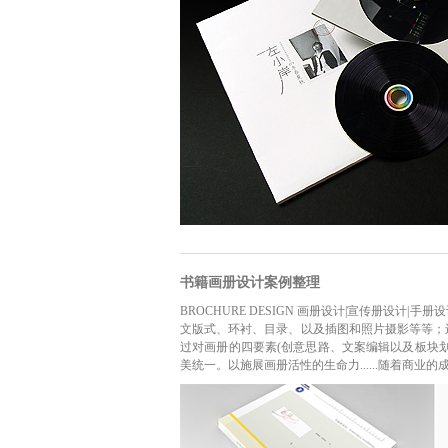
书籍画册设计案例整理
BROCHURE DESIGN 画册设计|宣传册设
文版式、环衬、目录、以及插图和照片摄影等等；
过对画册的四要素(创意思路、文案编辑以及板块
美统一。以施展画册活性的生命力......随着商业