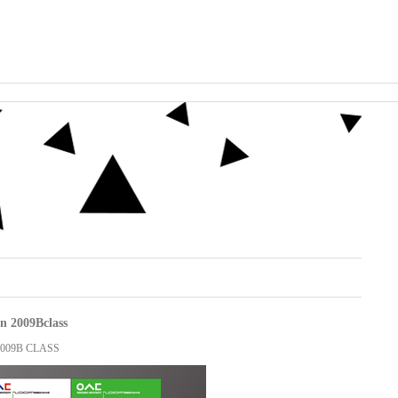
2009Bclass
9B CLASS