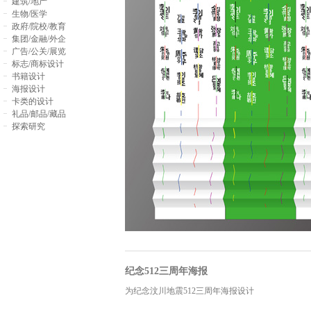
建筑/地产
生物/医学
政府/院校/教育
集团/金融/外企
广告/公关/展览
标志/商标设计
书籍设计
海报设计
卡类的设计
礼品/邮品/藏品
探索研究
纪念512三周年海报
为纪念汶川地震512三周年海报设计