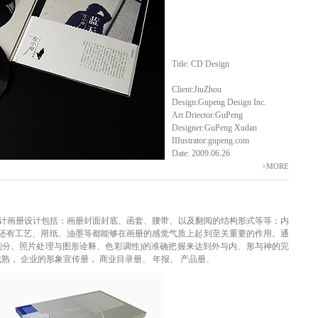
Title: CD Design
Client:JiuZhou
Design:Gupeng Design Inc.
Art Driector:GuPeng
Designer:GuPeng Xudan
IIIustrator:gupeng.com
Date: 2009.06.26
>MORE
计|手册设计画册设计包括：画册封面封底、函套、腰带、以及翻阅的结构形式等等；内
还有工艺、用纸、油墨等都能够在画册的感觉气质上起到至关重要的作用。通
划分、照片处理与图形诠释、色彩调性)的准确把握来达到外与内、形与神的完
的成熟， 企业的形象宣传册， 商业目录册、 年报、 产品册、