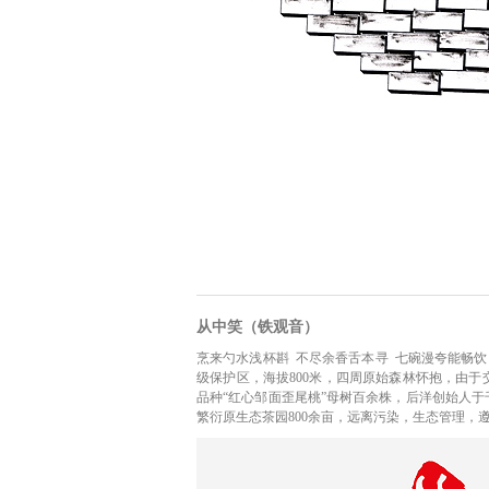
从中笑（铁观音）
烹来勺水浅杯斟 不尽余香舌本寻 七碗漫夸能畅饮
级保护区，海拔800米，四周原始森林怀抱，由
品种“红心邹面歪尾桃”母树百余株，后洋创始人
繁衍原生态茶园800余亩，远离污染，生态管理，