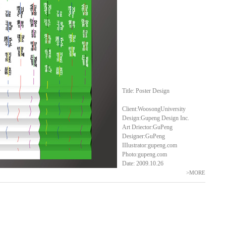
Title: Poster Design
Client:WoosongUniversity
Design:Gupeng Design Inc.
Art Driector:GuPeng
Designer:GuPeng
IIIustrator:gupeng.com
Photo:gupeng.com
Date: 2009.10.26
>MORE