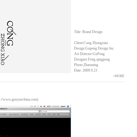
Title: Brand Design
Client:Cong Zhongxiao
Design:Gupeng Design Inc.
Art Driector:GuPeng
Designer:Feng qingpeng
Photo:Zhaoming
Date: 2009.9.23
>MORE
w.guoyuechina.com)