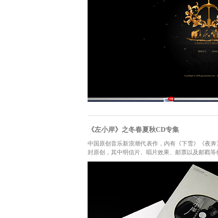
《左小岸》之冬春夏秋CD专集
中国原创音乐新浪潮代表作，内有《下雪》《夜奔
封原创，其中明信片、唱片效果、邮票以及邮戳等