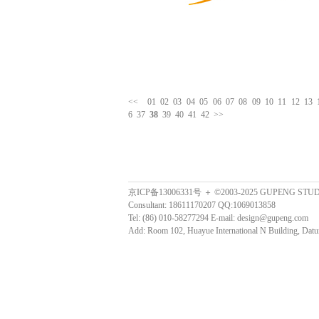
<<
01
02
03
04
05
06
07
08
09
10
11
12
13
6
37
38
39
40
41
42
>>
京ICP备13006331号 ＋ ©2003-2025 GUPENG STU
Consultant: 18611170207 QQ:1069013858
Tel: (86) 010-58277294 E-mail: design@gupeng.com
Add: Room 102, Huayue International N Building, Datun