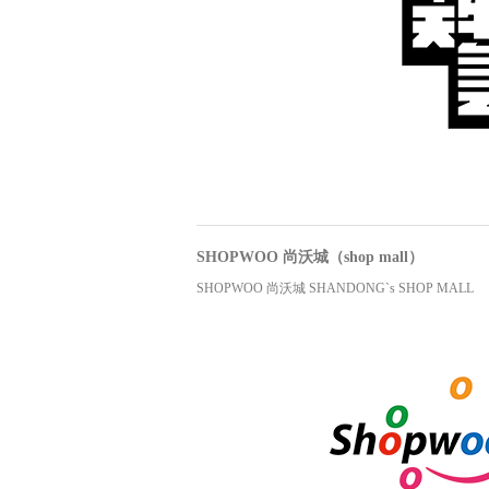
SHOPWOO 尚沃城（shop mall）
SHOPWOO 尚沃城 SHANDONG`s SHOP MALL