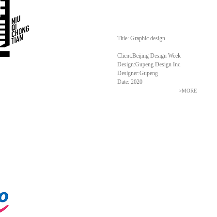
Title: Graphic design
Client:Beijing Design Week
Design:Gupeng Design Inc.
Designer:Gupeng
Date: 2020
>MORE