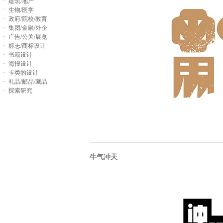
建筑/地产
生物/医学
政府/院校/教育
集团/金融/外企
广告/公关/展览
标志/商标设计
书籍设计
海报设计
卡类的设计
礼品/邮品/藏品
探索研究
牛气冲天