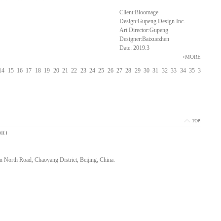
Client:Bloomage
Design:Gupeng Design Inc.
Art Director:Gupeng
Designer:Baixuezhen
Date: 2019.3
>MORE
14
15
16
17
18
19
20
21
22
23
24
25
26
27
28
29
30
31
32
33
34
35
3
DIO
 North Road, Chaoyang District, Beijing, China.