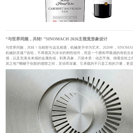
“与世界同频，共转! ”SINOMACH 2026主视觉形象设计
与世界同频，共转！当精密与远见相遇，机械便升华为艺术。2026年，SINOM
机械的灵魂??齿轮，不再视其为冰冷的刚性组件，而是一个拥有呼吸感的有机生
感，以及充满未来感的金属色域，剥离具象，只留本质：动态平衡。细看齿轮之间
居之地??蜿蜒于创新的缝隙之间，灵动而深邃。它承载的不只是工程的力量，更是