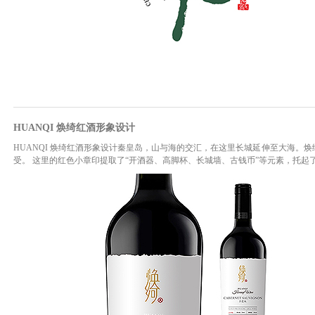
HUANQI 焕绮红酒形象设计
HUANQI 焕绮红酒形象设计秦皇岛，山与海的交汇，在这里长城延伸至大海。焕
受。 这里的红色小章印提取了“开酒器、高脚杯、长城墙、古钱币”等元素，托起了