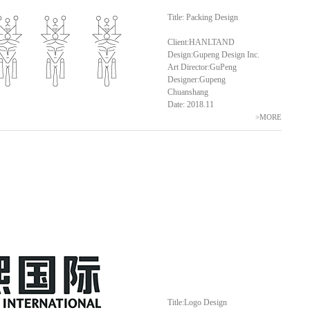
Title: Packing Design
Client:HANLTAND
Design:Gupeng Design Inc.
Art Director:GuPeng
Designer:Gupeng
Chuanshang
Date: 2018.11
>MORE
Title:Logo Design