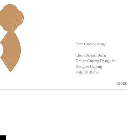
Title: Graphic design
Client:Baiqian Baitai
Design:Gupeng Design Inc.
Designer:Gupeng
Date: 2018.9.27
>MORE