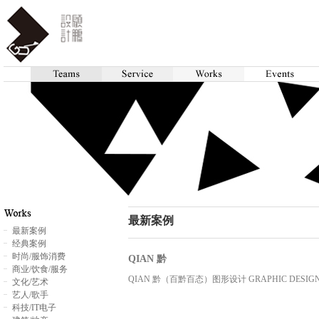
最新案例
最新案例
经典案例
时尚/服饰消费
QIAN 黔
商业/饮食/服务
QIAN 黔（百黔百态）图形设计 GRAPHIC DESIG
文化/艺术
艺人/歌手
科技/IT电子