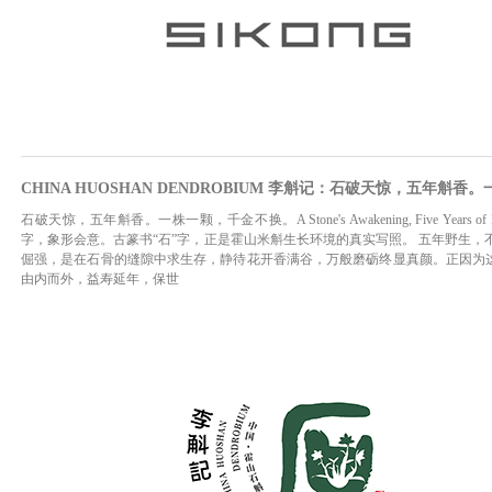
CHINA HUOSHAN DENDROBIUM 李斛记：石破天惊，五年斛
石破天惊，五年斛香。一株一颗，千金不换。A Stone's Awakening, Five Years of Fragrance
字，象形会意。古篆书“石”字，正是霍山米斛生长环境的真实写照。 五年野生
倔强，是在石骨的缝隙中求生存，静待花开香满谷，万般磨砺终显真颜。正因为这
由内而外，益寿延年，保世